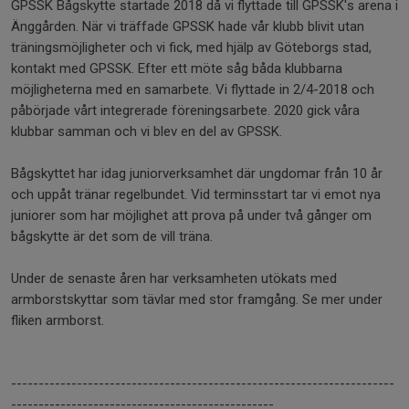
GPSSK Bågskytte startade 2018 då vi flyttade till GPSSK's arena i
Änggården. När vi träffade GPSSK hade vår klubb blivit utan
träningsmöjligheter och vi fick, med hjälp av Göteborgs stad,
kontakt med GPSSK. Efter ett möte såg båda klubbarna
möjligheterna med en samarbete. Vi flyttade in 2/4-2018 och
påbörjade vårt integrerade föreningsarbete. 2020 gick våra
klubbar samman och vi blev en del av GPSSK.
Bågskyttet har idag juniorverksamhet där ungdomar från 10 år
och uppåt tränar regelbundet. Vid terminsstart tar vi emot nya
juniorer som har möjlighet att prova på under två gånger om
bågskytte är det som de vill träna.
Under de senaste åren har verksamheten utökats med
armborstskyttar som tävlar med stor framgång. Se mer under
fliken armborst.
----------------------------------------------------------------------
------------------------------------------------