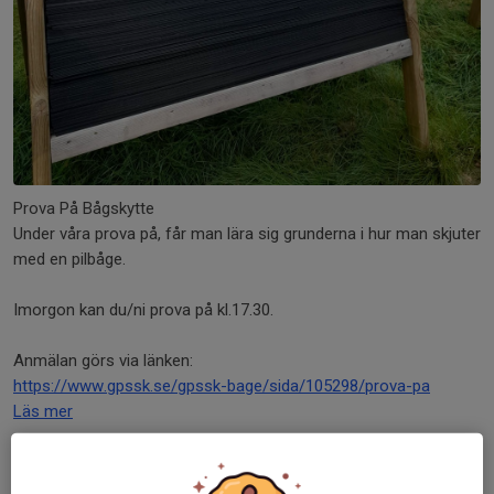
Prova På Bågskytte
Under våra prova på, får man lära sig grunderna i hur man skjuter
med en pilbåge.
Imorgon kan du/ni prova på kl.17.30.
Anmälan görs via länken:
https://www.gpssk.se/gpssk-bage/sida/105298/prova-pa
Läs mer
Armborstskytte