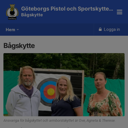
Göteborgs Pistol och Sportskytteklubb
Bågskytte
Logga in
Hem
Bågskytte
Ansvariga för bågskyttet och armborstskyttet är Ove, Agneta & Therese.