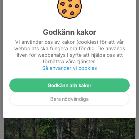
SM-brons i armborstpistol
18 feb 2025
8 februari avgjordes SM i armborstpistol inomhus på Huskvarna
Godkänn kakor
Bågskytteklubb och det blev brons till GPSSK i lag.
Bronslaget bestod av Mikael Högdahl, Holger Bäckelie och Boris
Vi använder oss av kakor (cookies) för att vår
Larsen som lyckades skrapa ihop 1661 poäng....
webbplats ska fungera bra för dig. De används
Läs mer
även för webbanalys i syfte att hjälpa oss att
förbättra våra tjänster.
Så använder vi cookies
KM utomhus 2024
Godkänn alla kakor
22 sep 2024
Bara nödvändiga