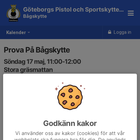
Göteborgs Pistol och Sportskytteklubb
Bågskytte
Logga in
Kalender
Prova På Bågskytte
Söndag 17 maj, 11:00-12:00
Stora gräsmattan
Samling: 11:00
Godkänn kakor
Vi använder oss av kakor (cookies) för att vår
webbplats ska fungera bra för dig. De används