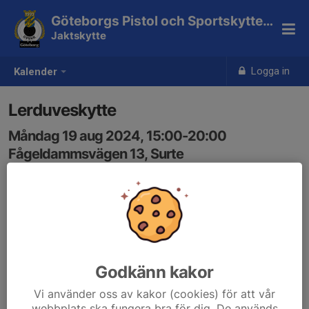
Göteborgs Pistol och Sportskytteklubb
Jaktskytte
Logga in
Kalender
Lerduveskytte
Måndag 19 aug 2024, 15:00-20:00
Fågeldammsvägen 13, Surte
Samling: 15:00
Karta
surtebohussportskyttegille.se/
Godkänn kakor
Vi använder oss av kakor (cookies) för att vår
webbplats ska fungera bra för dig. De används