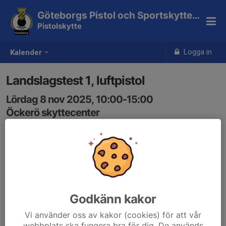
Göteborgs Pistol och Sportskytteklubb
Pistolskytte
Logga in
Kalender
Landslagstest 1, luftpistol
Lördag 8 nov 2025, 10:00-15:00
Öckerö skyttecenter
Samling: 10:00
Godkänn kakor
Vi använder oss av kakor (cookies) för att vår
webbplats ska fungera bra för dig. De används