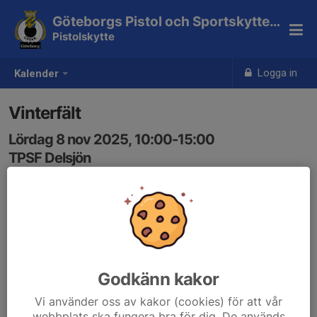
Göteborgs Pistol och Sportskytteklubb
Pistolskytte
Logga in
Kalender
Vinterfält
Lördag 8 nov 2025, 10:00-15:00
TPSF Delsjön
Samling: 10:00
Godkänn kakor
Vi använder oss av kakor (cookies) för att vår
webbplats ska fungera bra för dig. De används