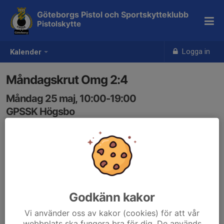
Göteborgs Pistol och Sportskytteklubb
Pistolskytte
Logga in
Kalender
Måndagskrut Omg 2:4
Måndag 25 maj, 10:00-19:00
GPSSK Högsbo
Samling: 10:00
Godkänn kakor
Vi använder oss av kakor (cookies) för att vår
webbplats ska fungera bra för dig. De används