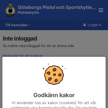
Göteborgs Pistol och Sportskytteklubb
Pistolskytte
Logga in
Till hemsidan
Inte inloggad
Du måste vara inloggad för att se denna sida.
Klicka här för att logga in
Godkänn kakor
Vi använder oss av kakor (cookies) för att vår
webbplats ska fungera bra för dig. De används