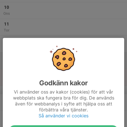
10
Ons
11
Tor
12
Fre
13
09:00
KM HJ-stolpe (Endast C-vapen)
15:00
Lör
BRA-hallen
14
Sön
Godkänn kakor
v.25
Vi använder oss av kakor (cookies) för att vår
webbplats ska fungera bra för dig. De används
15
även för webbanalys i syfte att hjälpa oss att
Mån
förbättra våra tjänster.
Så använder vi cookies
16
17:45
Sektionsmöte
20:00
Tis
Bakom vita muren och gräsmattan