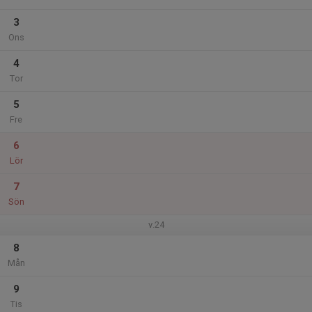
3
Ons
4
Tor
5
Fre
6
Lör
7
Sön
v.24
8
Mån
9
Tis