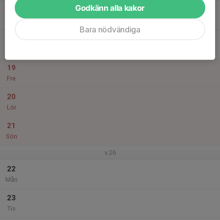
Godkänn alla kakor
17
Ons
Bara nödvändiga
18
Tor
19
Fre
20
Lör
21
Sön
v.26
22
Mån
23
Tis