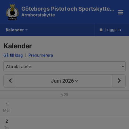
Göteborgs Pistol och Sportskytteklubb
Armborstskytte
Logga in
Kalender
Kalender
Gå till idag
|
Prenumerera
Juni 2026
v.23
1
Mån
2
Tis