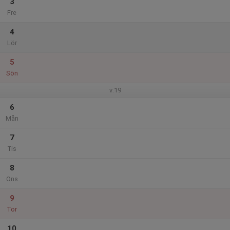
3
Fre
4
Lör
5
Sön
v.19
6
Mån
7
Tis
8
Ons
9
Tor
10