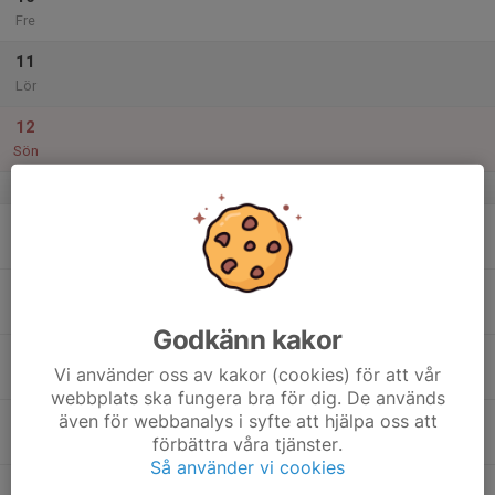
Fre
11
Lör
12
Sön
v.20
13
Mån
14
Tis
Godkänn kakor
15
Vi använder oss av kakor (cookies) för att vår
Ons
webbplats ska fungera bra för dig. De används
även för webbanalys i syfte att hjälpa oss att
16
förbättra våra tjänster.
Tor
Så använder vi cookies
17