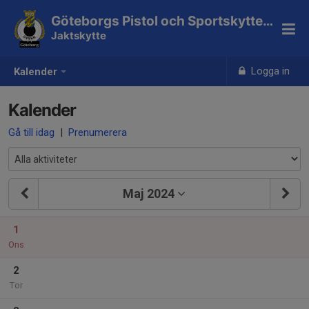
Göteborgs Pistol och Sportskytteklubb
Jaktskytte
Logga in
Kalender
Kalender
Gå till idag
|
Prenumerera
Maj 2024
1
Ons
2
Tor