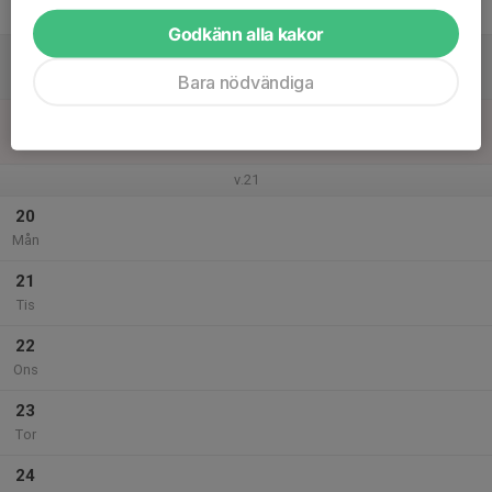
Fre
Godkänn alla kakor
18
Lör
Bara nödvändiga
19
Sön
v.21
20
Mån
21
Tis
22
Ons
23
Tor
24