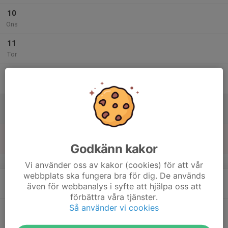
10
Ons
11
Tor
12
Fre
13
Lör
14
10:00
Klubbgemensam dag
14:00
Sön
GPSSK
Godkänn kakor
v.38
Vi använder oss av kakor (cookies) för att vår
webbplats ska fungera bra för dig. De används
15
även för webbanalys i syfte att hjälpa oss att
Mån
förbättra våra tjänster.
Så använder vi cookies
16
Tis