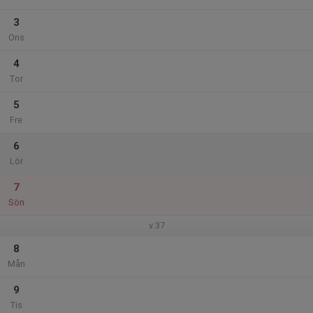
3
Ons
4
Tor
5
Fre
6
Lör
7
Sön
v.37
8
Mån
9
Tis