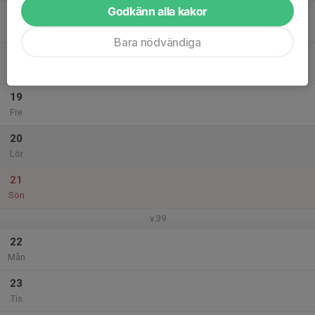
Godkänn alla kakor
17
Ons
Bara nödvändiga
18
Tor
19
Fre
20
Lör
21
Sön
v.39
22
Mån
23
Tis