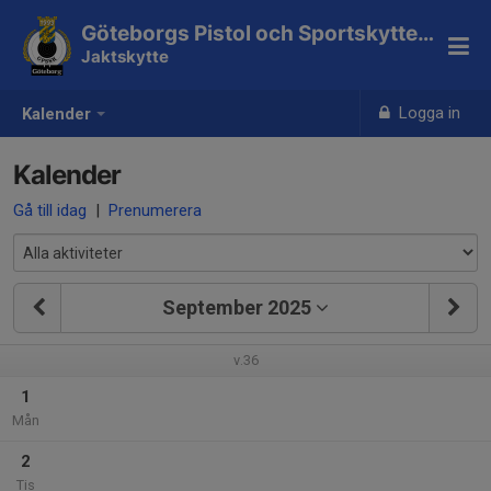
Göteborgs Pistol och Sportskytteklubb
Jaktskytte
Logga in
Kalender
Kalender
Gå till idag
|
Prenumerera
September 2025
v.36
1
Mån
2
Tis