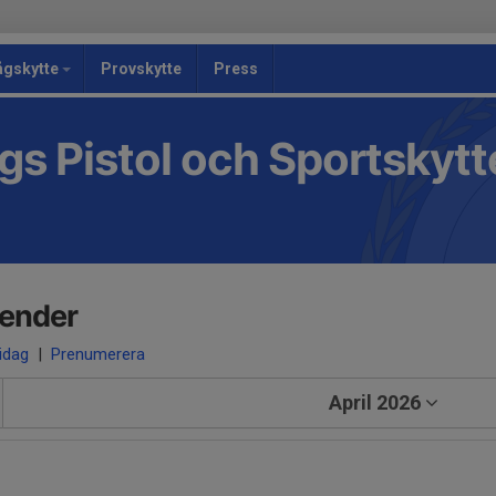
ågskytte
Provskytte
Press
s Pistol och Sportskyt
lender
 idag
|
Prenumerera
April 2026