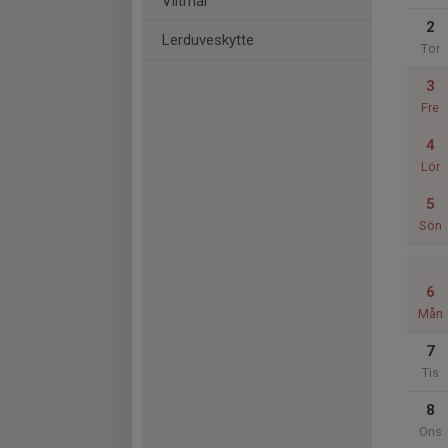
Viltmål
2
Lerduveskytte
Tor
3
Fre
4
Lör
5
Sön
6
Mån
7
Tis
8
Ons