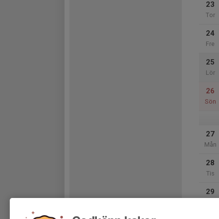
23
Tor
24
Fre
25
Lör
26
Sön
27
Mån
28
Tis
29
Ons