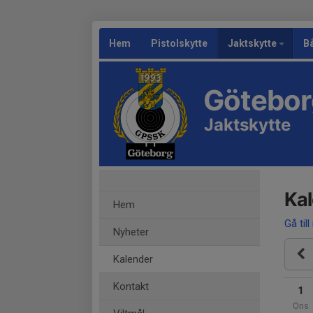
Hem
Pistolskytte
Jaktskytte
B
Göteborg
Jaktskytte
Ka
Hem
Gå till
Nyheter
Kalender
Kontakt
1
Ons