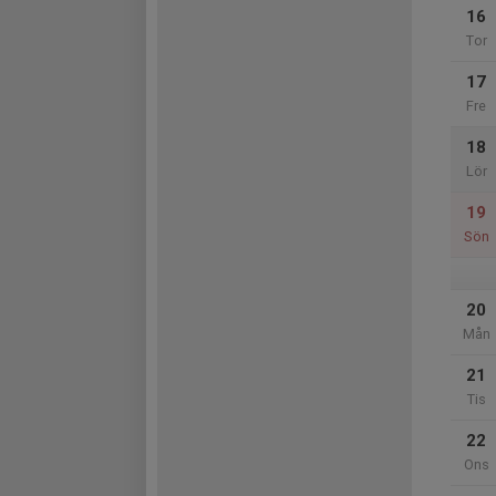
16
Tor
17
Fre
18
Lör
19
Sön
20
Mån
21
Tis
22
Ons