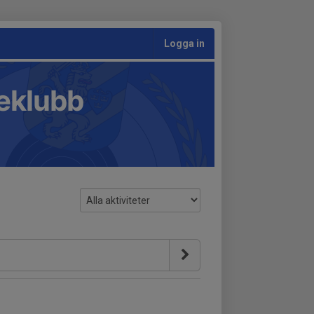
Logga in
teklubb