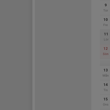
9
Tor
10
Fre
11
Lör
12
Sön
13
Mån
14
Tis
15
Ons