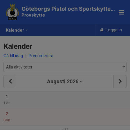
Göteborgs Pistol och Sportskytteklubb
Provskytte
Logga in
Kalender
Kalender
Gå till idag
|
Prenumerera
Augusti 2026
1
Lör
2
Sön
v.32