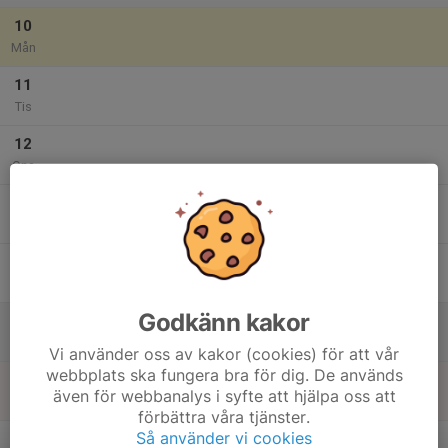
10
Mån
11
Tis
12
Ons
13
Tor
14
Fre
Godkänn kakor
15
10:00
Utbildning i fältskytte
15:00
Lör
BRA-hallen
Vi använder oss av kakor (cookies) för att vår
webbplats ska fungera bra för dig. De används
16
även för webbanalys i syfte att hjälpa oss att
Sön
förbättra våra tjänster.
v.34
Så använder vi cookies