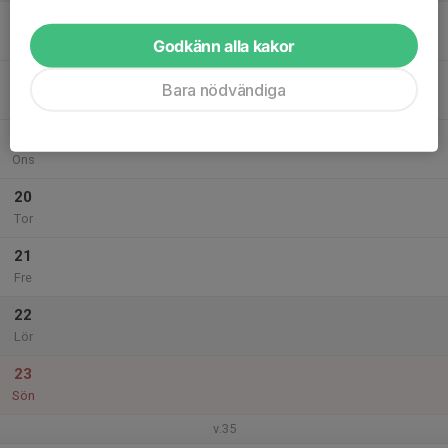
17
Mån
Godkänn alla kakor
18
Bara nödvändiga
Tis
19
Ons
20
Tor
21
Fre
22
Lör
23
Sön
v.35