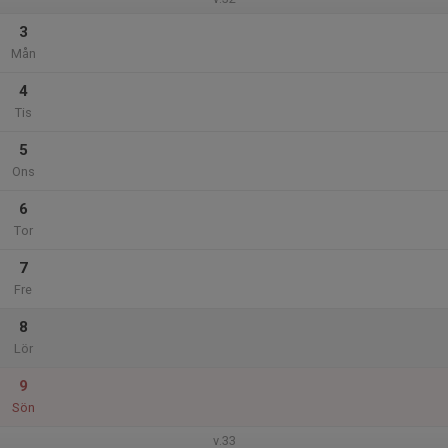
3
Mån
4
Tis
5
Ons
6
Tor
7
Fre
8
Lör
9
Sön
v.33