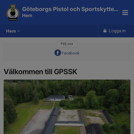
Göteborgs Pistol och Sportskytteklubb
Hem
Logga in
Hem
Följ oss
Facebook
Välkommen till GPSSK