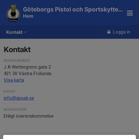
Göteborgs Pistol och Sportskytteklubb
Hem
Logga in
Kontakt
Kontakt
BESÖKSADRESS
J A Wettergrens gata 2
421 30 Västra Frölunda
Visa karta
E-POST
info@gpssk.se
BESÖKSTIDER
Enligt överenskommelse