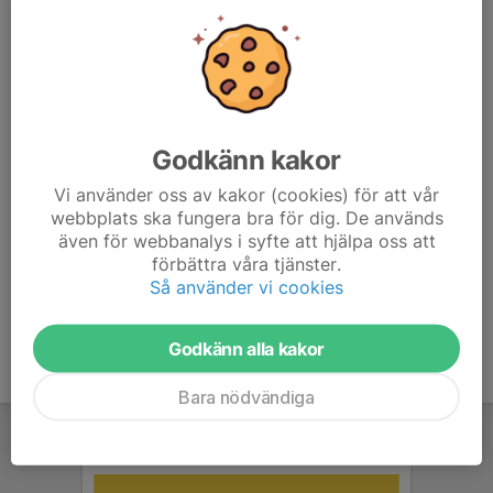
FAKTURAADRESS
Göteborgs Pistol och Sportskytteklubb
J A Wettergrens gata 2
421 30 Västra Frölunda
ORG. NUMMER
857201-6205
Godkänn kakor
BANKGIRO
Vi använder oss av kakor (cookies) för att vår
5584-9111
webbplats ska fungera bra för dig. De används
även för webbanalys i syfte att hjälpa oss att
SWISH-NUMMER
förbättra våra tjänster.
123 224 2238
Så använder vi cookies
Godkänn alla kakor
Bara nödvändiga