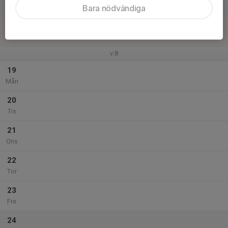
Lör
Bara nödvändiga
18
Sön
v.8
19
Mån
20
Tis
21
Ons
22
Tor
23
Fre
24