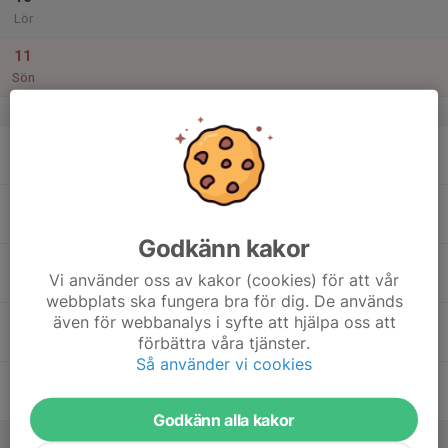
Lör
11
Sön
v.7
12
Mån
13
Tis
Godkänn kakor
14
Vi använder oss av kakor (cookies) för att vår
Ons
webbplats ska fungera bra för dig. De används
även för webbanalys i syfte att hjälpa oss att
15
förbättra våra tjänster.
Tor
Så använder vi cookies
16
Fre
Godkänn alla kakor
17