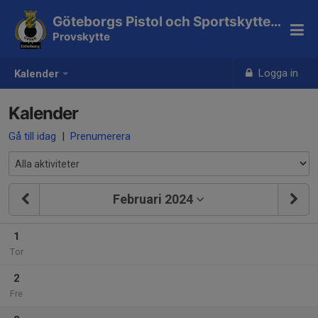
Göteborgs Pistol och Sportskytteklubb
Provskytte
Logga in
Kalender
Kalender
Gå till idag
|
Prenumerera
Februari 2024
1
Tor
2
Fre