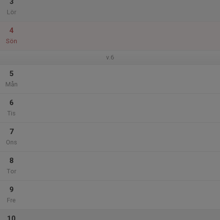
3
Lör
4
Sön
v.6
5
Mån
6
Tis
7
Ons
8
Tor
9
Fre
10