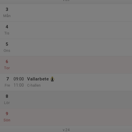
3
Mån
4
Tis
5
Ons
6
Tor
7
09:00
Vallarbete
11:00
Fre
C-hallen
8
Lör
9
Sön
v.24