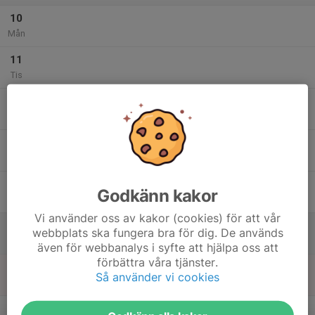
10
Mån
11
Tis
12
Ons
13
17:30
Armborst träning
19:00
Tor
Utomhusbanan
14
Godkänn kakor
Fre
Vi använder oss av kakor (cookies) för att vår
15
webbplats ska fungera bra för dig. De används
Lör
även för webbanalys i syfte att hjälpa oss att
förbättra våra tjänster.
16
Så använder vi cookies
Sön
v.25