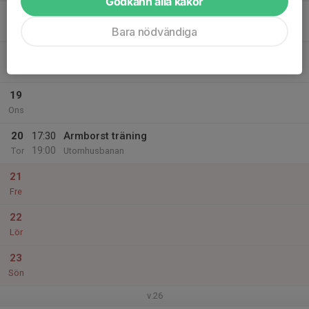
Godkänn alla kakor
17
Mån
Bara nödvändiga
18
Tis
19
Ons
20
17:30
Armborst träning
19:00
Tor
Utomhusbanan
21
Fre
22
Lör
23
Sön
v.26