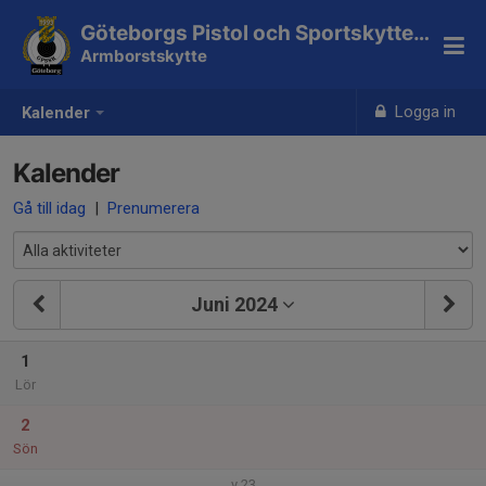
Göteborgs Pistol och Sportskytteklubb
Armborstskytte
Logga in
Kalender
Kalender
Gå till idag
|
Prenumerera
Juni 2024
1
Lör
2
Sön
v.23