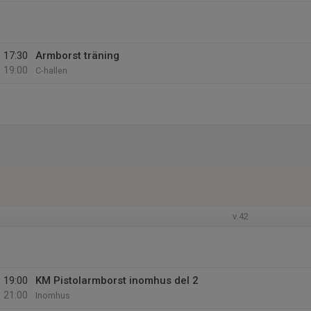
17:30
Armborst träning
19:00
C-hallen
v.42
19:00
KM Pistolarmborst inomhus del 2
21:00
Inomhus