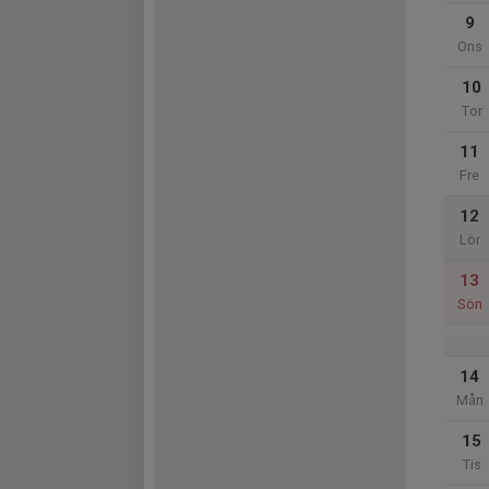
9
Ons
10
Tor
11
Fre
12
Lör
13
Sön
14
Mån
15
Tis