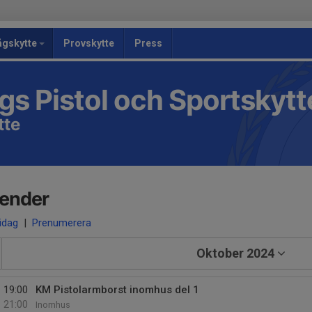
ågskytte
Provskytte
Press
s Pistol och Sportskyt
tte
lender
 idag
|
Prenumerera
Oktober 2024
19:00
KM Pistolarmborst inomhus del 1
21:00
Inomhus