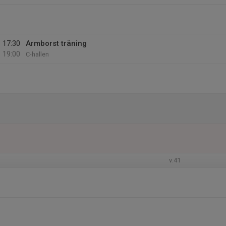
17:30
Armborst träning
19:00
C-hallen
v.41