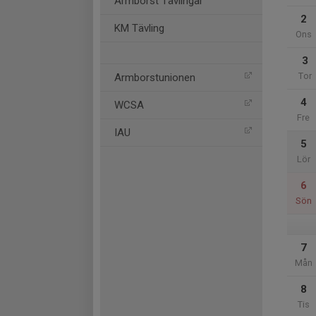
Armborst Tävlingar
2
KM Tävling
Ons
3
Tor
Armborstunionen
4
WCSA
Fre
IAU
5
Lör
6
Sön
7
Mån
8
Tis