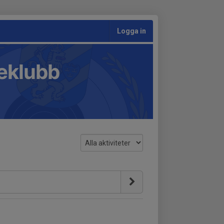
Logga in
teklubb