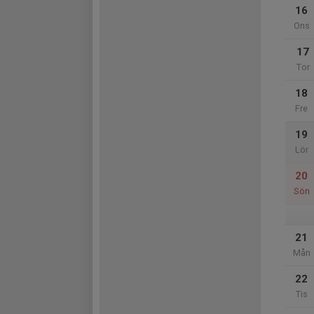
16
Ons
17
Tor
18
Fre
19
Lör
20
Sön
21
Mån
22
Tis