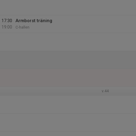
17:30
Armborst träning
19:00
C-hallen
v.44