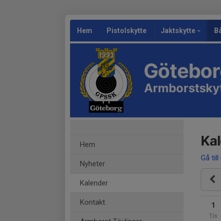
Hem
Pistolskytte
Jaktskytte
B
Göteborg
Armborstsky
Ka
Hem
Gå till
Nyheter
Kalender
Kontakt
1
Tis