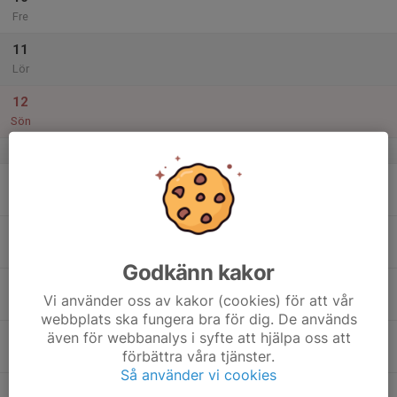
Fre
11
Lör
12
Sön
v.20
13
Mån
14
Tis
Godkänn kakor
15
Vi använder oss av kakor (cookies) för att vår
Ons
webbplats ska fungera bra för dig. De används
även för webbanalys i syfte att hjälpa oss att
16
17:30
Armborst träning
förbättra våra tjänster.
19:00
Tor
Utomhusbanan
Så använder vi cookies
17