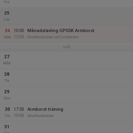
Fre
25
Lör
26
10:00
Månadstävling GPSSK Armborst
15:00
Sön
Utomhusbanan vid Containern
v.22
27
Mån
28
Tis
29
Ons
30
17:30
Armborst träning
19:00
Tor
Utomhusbanan
31