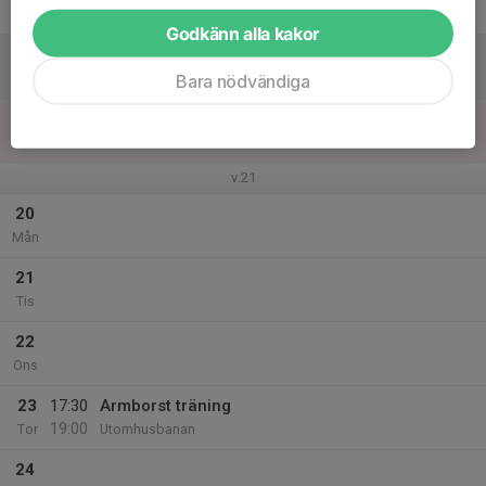
Fre
Godkänn alla kakor
18
Lör
Bara nödvändiga
19
Sön
v.21
20
Mån
21
Tis
22
Ons
23
17:30
Armborst träning
19:00
Tor
Utomhusbanan
24