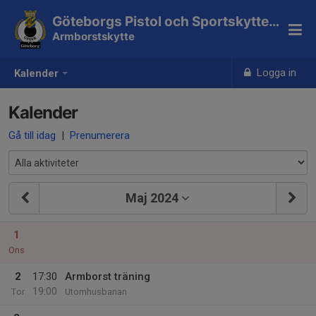
Göteborgs Pistol och Sportskytteklubb
Armborstskytte
Logga in
Kalender
Kalender
Gå till idag
|
Prenumerera
Maj 2024
1
Ons
2
17:30
Armborst träning
19:00
Tor
Utomhusbanan